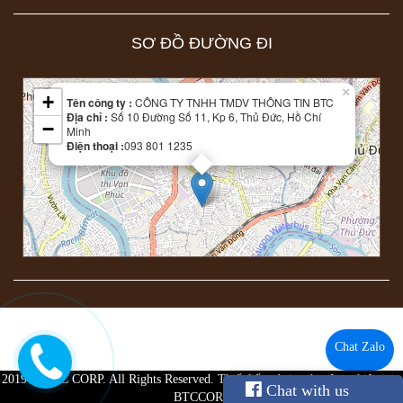
SƠ ĐỒ ĐƯỜNG ĐI
Leaflet
| Map data ©
OpenStreetMap
contributors
×
+
Tên công ty :
CÔNG TY TNHH TMDV THÔNG TIN BTC
Địa chỉ :
Số 10 Đường Số 11, Kp 6, Thủ Đức, Hồ Chí
−
Minh
Điện thoại :
093 801 1235
Chat Zalo
2019 © BTC CORP. All Rights Reserved.
Thiết kế website chuyên nghiệp
bởi:
Chat with us
BTCCORP