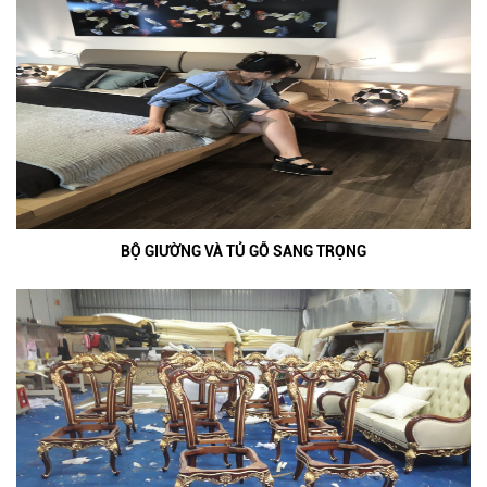
BỘ GIƯỜNG VÀ TỦ GỖ SANG TRỌNG