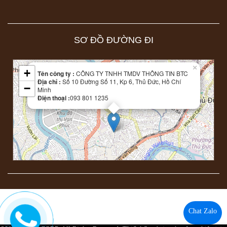
SƠ ĐỒ ĐƯỜNG ĐI
Leaflet
| Map data ©
OpenStreetMap
contributors
×
+
Tên công ty :
CÔNG TY TNHH TMDV THÔNG TIN BTC
Địa chỉ :
Số 10 Đường Số 11, Kp 6, Thủ Đức, Hồ Chí
−
Minh
Điện thoại :
093 801 1235
Chat Zalo