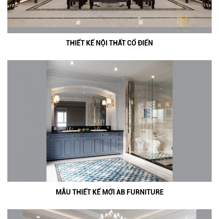
THIẾT KẾ NỘI THẤT CỔ ĐIỂN
MẪU THIẾT KẾ MỚI AB FURNITURE