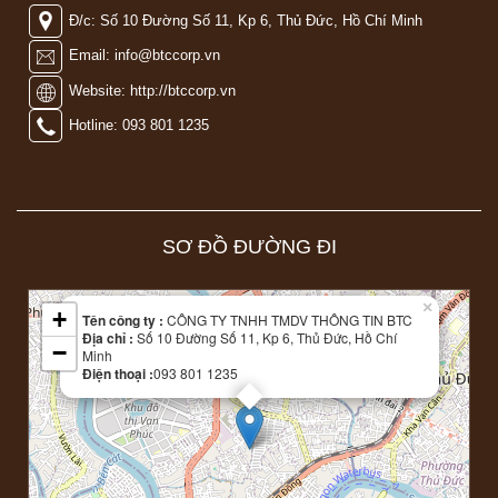
Đ/c: Số 10 Đường Số 11, Kp 6, Thủ Đức, Hồ Chí Minh
Email: info@btccorp.vn
Website: http://btccorp.vn
Hotline: 093 801 1235
SƠ ĐỒ ĐƯỜNG ĐI
Leaflet
| Map data ©
OpenStreetMap
contributors
×
+
Tên công ty :
CÔNG TY TNHH TMDV THÔNG TIN BTC
Địa chỉ :
Số 10 Đường Số 11, Kp 6, Thủ Đức, Hồ Chí
−
Minh
Điện thoại :
093 801 1235