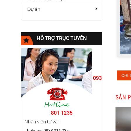
Dự án
HỖ TRỢ TRỰC TUYẾN
CHI 
093
SẢN P
801 1235
Nhân viên tư vấn
phone:
0938.011.235