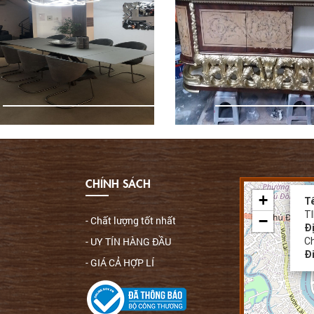
CHÍNH SÁCH
+
Tê
T
−
- Chất lượng tốt nhất
Đị
- UY TÍN HÀNG ĐẦU
Ch
Đi
- GIÁ CẢ HỢP LÍ