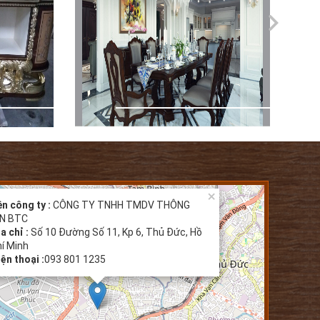
×
n công ty :
CÔNG TY TNHH TMDV THÔNG
IN BTC
a chỉ :
Số 10 Đường Số 11, Kp 6, Thủ Đức, Hồ
í Minh
ện thoại :
093 801 1235