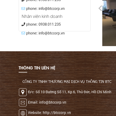
phone: info@btccorp.vn
Nhân viên kinh doanh
phone:
0938.011.235
phone: info@btccorp.vn
THÔNG TIN LIÊN HỆ
CÔNG TY TNHH THƯƠNG MẠI DỊCH VỤ THÔNG TIN BTC
Đ/c: Số 10 Đường Số 11, Kp 6, Thủ Đức, Hồ Chí Minh
Email: info@btccorp.vn
Website: http://btccorp.vn